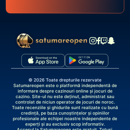
© 2026 Toate drepturile rezervate
Satumareopen este o platformă independentă de
informare despre cazinouri online și jocuri de
cazino. Site-ul nu este deținut, administrat sau
controlat de niciun operator de jocuri de noroc.
Toate recenziile și ghidurile sunt realizate cu bună
credință, pe baza cunoștințelor și opiniilor
profesionale ale echipei noastre independente de
experți și au exclusiv scop informativ.
Accesul la Satumareopen este gratuit. Totuși,