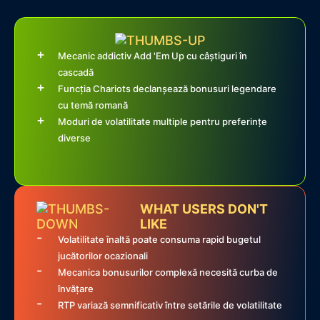
Mecanic addictiv Add 'Em Up cu câștiguri în
cascadă
Funcția Chariots declanșează bonusuri legendare
cu temă romană
Moduri de volatilitate multiple pentru preferințe
diverse
WHAT USERS DON'T
LIKE
Volatilitate înaltă poate consuma rapid bugetul
jucătorilor ocazionali
Mecanica bonusurilor complexă necesită curba de
învățare
RTP variază semnificativ între setările de volatilitate