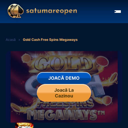
Acasă
›
Gold Cash Free Spins Megaways
JOACĂ DEMO
Joacă La
Cazinou