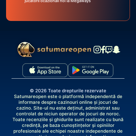
jucătorii ocazionali noi la Megaways
© 2026 Toate drepturile rezervate
Satumareopen este o platformă independentă de
informare despre cazinouri online și jocuri de
cazino. Site-ul nu este deținut, administrat sau
controlat de niciun operator de jocuri de noroc.
Toate recenziile și ghidurile sunt realizate cu bună
credință, pe baza cunoștințelor și opiniilor
profesionale ale echipei noastre independente de