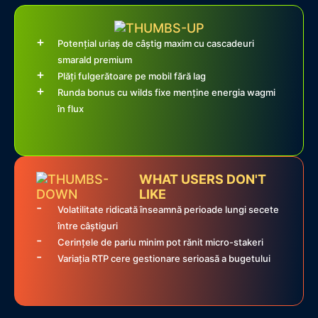
Potențial uriaș de câștig maxim cu cascadeuri
smarald premium
Plăți fulgerătoare pe mobil fără lag
Runda bonus cu wilds fixe menține energia wagmi
în flux
WHAT USERS DON'T
LIKE
Volatilitate ridicată înseamnă perioade lungi secete
între câștiguri
Cerințele de pariu minim pot rănit micro-stakeri
Variația RTP cere gestionare serioasă a bugetului