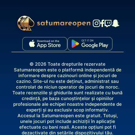
© 2026 Toate drepturile rezervate
Satumareopen este o platformă independentă de
informare despre cazinouri online și jocuri de
cazino. Site-ul nu este deținut, administrat sau
controlat de niciun operator de jocuri de noroc.
Toate recenziile și ghidurile sunt realizate cu bună
credință, pe baza cunoștințelor și opiniilor
profesionale ale echipei noastre independente de
experți și au exclusiv scop informativ.
Accesul la Satumareopen este gratuit. Totuși,
unele jocuri pot include achiziții în aplicație
efectuate cu bani reali. Aceste opțiuni pot fi
dezactivate din setările dispozitivului tău.