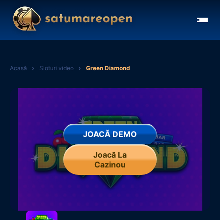
Acasă
›
Sloturi video
›
Green Diamond
JOACĂ DEMO
Joacă La
Cazinou