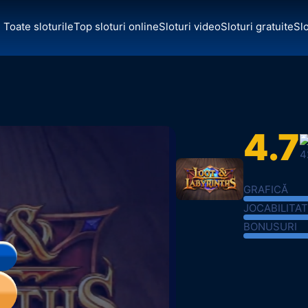
Toate sloturile
Top sloturi online
Sloturi video
Sloturi gratuite
Slo
4.7
4
GRAFICĂ
JOCABILITA
BONUSURI